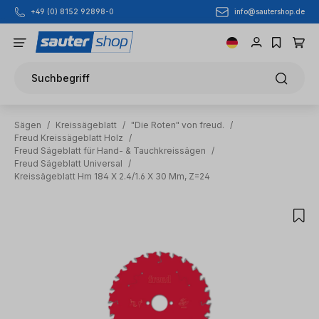
info@sautershop.de
+49 (0) 8152 92898-0
Zum Hauptinhalt springen
Suchbegriff
Sägen
/
Kreissägeblatt
/
"Die Roten" von freud.
/
Freud Kreissägeblatt Holz
/
Freud Sägeblatt für Hand- & Tauchkreissägen
/
Freud Sägeblatt Universal
/
Kreissägeblatt Hm 184 X 2.4/1.6 X 30 Mm, Z=24
Bildergalerie überspringen