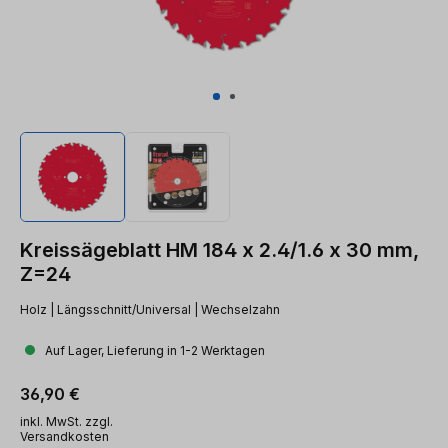
Kreissägeblatt HM 184 x 2.4/1.6 x 30 mm,
Z=24
Holz | Längsschnitt/Universal | Wechselzahn
Auf Lager, Lieferung in 1-2 Werktagen
Regulärer Preis:
36,90 €
inkl. MwSt. zzgl.
Versandkosten