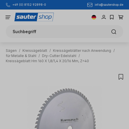
info@sautershop.de
+49 (0) 8152 92898-0
Zum Hauptinhalt springen
Suchbegriff
Sägen
/
Kreissägeblatt
/
Kreissägeblätter nach Anwendung
/
für Metalle & Stahl
/
Dry-Cutter Edelstahl
/
Kreissägeblatt Hm 160 X 1,8/1,4 X 20/16 Mm, Z=40
Bildergalerie überspringen