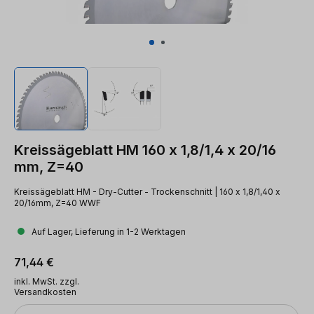
Kreissägeblatt HM 160 x 1,8/1,4 x 20/16
mm, Z=40
Kreissägeblatt HM - Dry-Cutter - Trockenschnitt | 160 x 1,8/1,40 x
20/16mm, Z=40 WWF
Auf Lager, Lieferung in 1-2 Werktagen
Regulärer Preis:
71,44 €
inkl. MwSt. zzgl.
Versandkosten
Anzahl