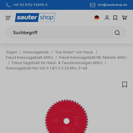
info@sautershop.de
+49 (0) 8152 92898-0
Zum Hauptinhalt springen
Suchbegriff
Sägen
/
Kreissägeblatt
/
"Die Roten" von freud.
/
Freud Kreissägeblatt AKKU
/
Freud Kreissägeblatt NE-Metalle AKKU
/
Freud Sägeblatt für Hand- & Tauchkreissägen AKKU
/
Kreissägeblatt Hm 140 X 1.8/1.3 X 20 Mm, Z=48
Bildergalerie überspringen