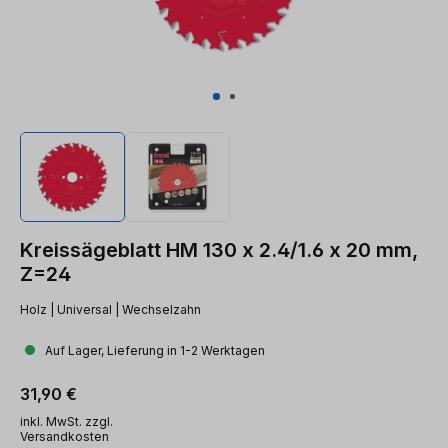
Kreissägeblatt HM 130 x 2.4/1.6 x 20 mm,
Z=24
Holz | Universal | Wechselzahn
Auf Lager, Lieferung in 1-2 Werktagen
Regulärer Preis:
31,90 €
inkl. MwSt. zzgl.
Versandkosten