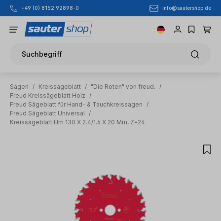
info@sautershop.de
+49 (0) 8152 92898-0
Zum Hauptinhalt springen
Suchbegriff
Sägen
/
Kreissägeblatt
/
"Die Roten" von freud.
/
Freud Kreissägeblatt Holz
/
Freud Sägeblatt für Hand- & Tauchkreissägen
/
Freud Sägeblatt Universal
/
Kreissägeblatt Hm 130 X 2.4/1.6 X 20 Mm, Z=24
Bildergalerie überspringen