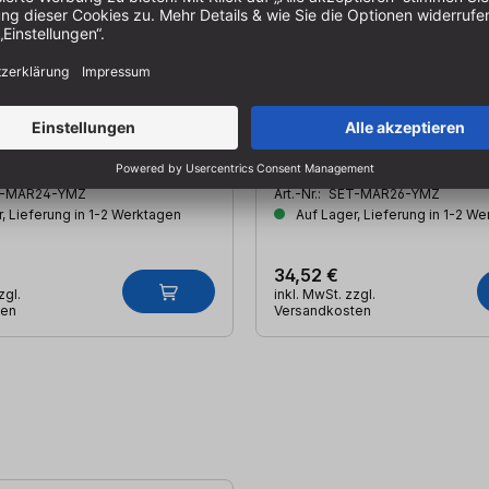
nd - Schleifklotz - Set
Schleifband - Schleifklot
m | Körnung P120 | +
10m x 150mm | Körnung P180 |
z
Schleifklotz
-MAR24-YMZ
Art.-Nr.:
SET-MAR26-YMZ
, Lieferung in 1-2 Werktagen
Auf Lager, Lieferung in 1-2 W
34,52 €
zgl.
inkl. MwSt. zzgl.
ten
Versandkosten