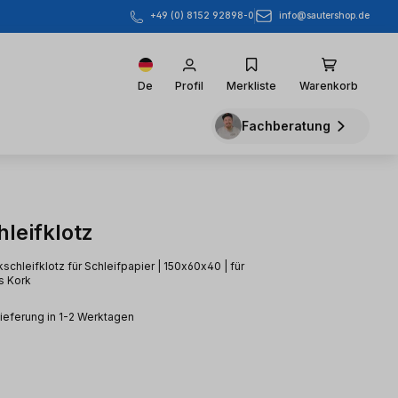
info@sautershop.de
+49 (0) 8152 92898-0
De
Profil
Merkliste
Warenkorb
Fachberatung
leifklotz
schleifklotz für Schleifpapier | 150x60x40 | für
s Kork
Lieferung in 1-2 Werktagen
s: