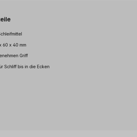
eile
hleifmittel
 x 60 x 40 mm
enehmen Griff
r Schliff bis in die Ecken