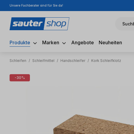
Unsere Fachberater sind für Sie da!
m Hauptinhalt springen
Zur Suche springen
Zur Hauptnavigation springen
Suchb
Produkte
Marken
Angebote
Neuheiten
Schleifen
/
Schleifmittel
/
Handschleifer
/
Kork Schleifklotz
Bildergalerie überspringen
-30%