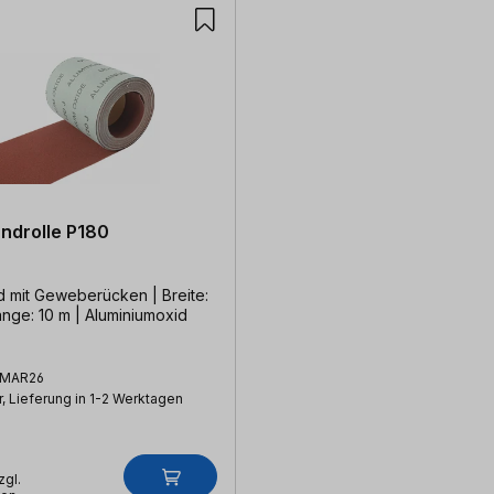
androlle P180
d mit Geweberücken | Breite:
änge: 10 m | Aluminiumoxid
MAR26
, Lieferung in 1-2 Werktagen
zgl.