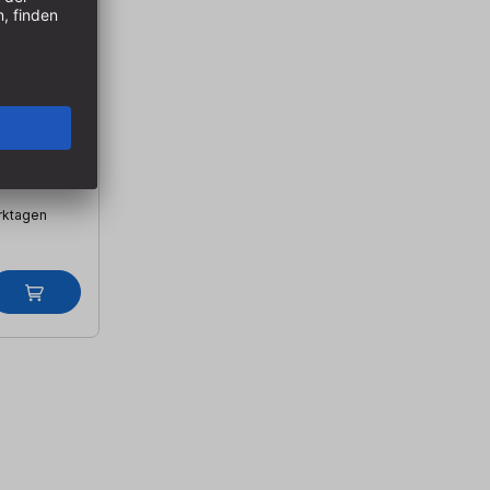
z - Set
 +
erktagen