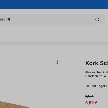
egriff
Kork Sch
Klassischer Kork
Handschliff | au
Auf Lager, 
Verkaufsprei
Regulärer Preis:
5,14 €
3,59 €