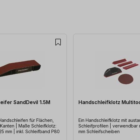
eifer SandDevil 1.5M
Handschleifklotz Multito
Handschleifen für Flächen,
Ein Handschleifklotz mit aust
Kanten | Maße Schleifklotz:
Schleifprofilen | verwendbar mit Ø 125
136 x 40 x 25 mm | inkl. Schleifband P80
mm Schleifscheiben