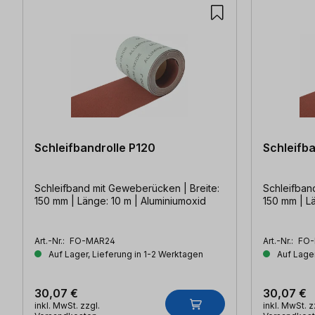
Schleifbandrolle P120
Schleifb
Schleifband mit Geweberücken | Breite:
Schleifban
150 mm | Länge: 10 m | Aluminiumoxid
150 mm | L
Art.-Nr.:
FO-MAR24
Art.-Nr.:
FO-
Auf Lager, Lieferung in 1-2 Werktagen
Auf Lager
30,07 €
30,07 €
inkl. MwSt. zzgl.
inkl. MwSt. z