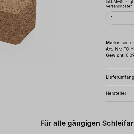
inkl. MwSt. zzgl.
Versandkosten
Anzahl
1
Marke:
sauter
Art.-Nr.:
FO-
Gewicht:
0.09
Lieferumfan
Hersteller
Für alle gängigen Schleifa