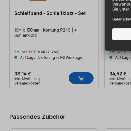
Schleifband - Schleifklotz - Set
Schleifba
10m x 150mm | Körnung P240 | +
10m x 150m
Schleifklotz
Schleifklot
Art.-Nr.:
SET-MAR27-YMZ
Art.-Nr.:
SET
Auf Lager, Lieferung in 1-2 Werktagen
Auf Lager
38,14 €
34,52 €
inkl. MwSt. zzgl.
inkl. MwSt. z
Versandkosten
Versandkos
Produktgalerie überspringen
Passendes Zubehör