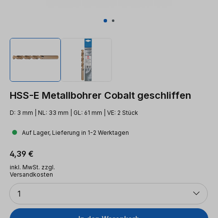
HSS-E Metallbohrer Cobalt geschliffen
D: 3 mm | NL: 33 mm | GL: 61 mm | VE: 2 Stück
Auf Lager, Lieferung in 1-2 Werktagen
Regulärer Preis:
4,39 €
inkl. MwSt. zzgl.
Versandkosten
Anzahl
1