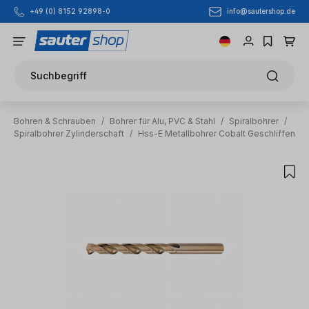
info@sautershop.de
+49 (0) 8152 92898-0
Zum Hauptinhalt springen
Suchbegriff
Bohren & Schrauben
/
Bohrer für Alu, PVC & Stahl
/
Spiralbohrer
/
Spiralbohrer Zylinderschaft
/
Hss-E Metallbohrer Cobalt Geschliffen
Bildergalerie überspringen