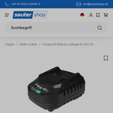
info@sautershop.de
+49 (0) 8152 92898-0
Zum Hauptinhalt springen
Suchbegriff
Sägen
/
Multi-Cutter
/
Holzprofi Maker Ladegerät 20V 2A
Bildergalerie überspringen