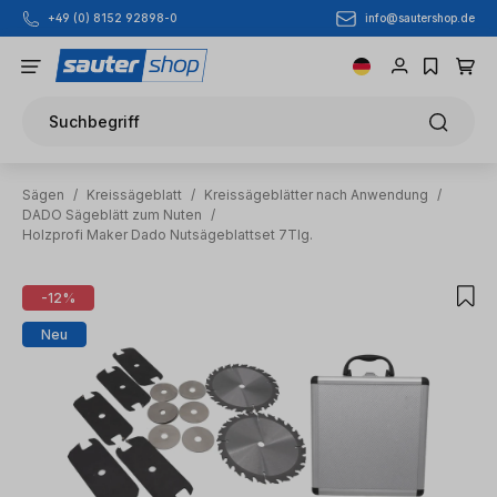
info@sautershop.de
+49 (0) 8152 92898-0
Zum Hauptinhalt springen
Suchbegriff
Sägen
/
Kreissägeblatt
/
Kreissägeblätter nach Anwendung
/
DADO Sägeblätt zum Nuten
/
Holzprofi Maker Dado Nutsägeblattset 7Tlg.
Bildergalerie überspringen
-12%
Neu