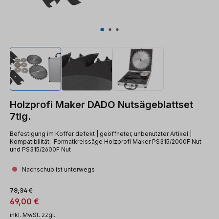
Holzprofi Maker DADO Nutsägeblattset
7tlg.
Befestigung im Koffer defekt | geöffneter, unbenutzter Artikel |
Kompatibilität: Formatkreissäge Holzprofi Maker PS315/2000F Nut
und PS315/2600F Nut
Nachschub ist unterwegs
Verkaufspreis:
Regulärer Preis:
78,34 €
69,00 €
inkl. MwSt. zzgl.