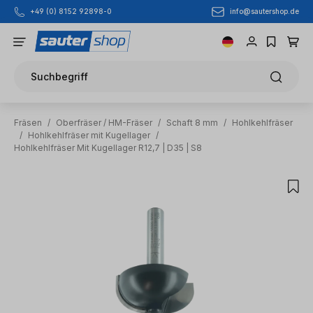
info@sautershop.de
+49 (0) 8152 92898-0
Zum Hauptinhalt springen
Suchbegriff
Fräsen
/
Oberfräser / HM-Fräser
/
Schaft 8 mm
/
Hohlkehlfräser
/
Hohlkehlfräser mit Kugellager
/
Hohlkehlfräser Mit Kugellager R12,7 | D35 | S8
Bildergalerie überspringen