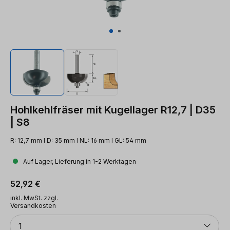
Hohlkehlfräser mit Kugellager R12,7 | D35
| S8
R: 12,7 mm l D: 35 mm l NL: 16 mm l GL: 54 mm
Auf Lager, Lieferung in 1-2 Werktagen
Regulärer Preis:
52,92 €
inkl. MwSt. zzgl.
Versandkosten
Anzahl
1