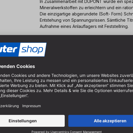
In Zusammenarbeit mit DUPONT wurde ein spezie
Mineralwerkstoffen zu erleichtern und ein ratio
Die einzigartige abgerundete (Soft- Form) Schn
Entstehung von Spannungsrissen. Sämtliche Ti
Aufnahme eines Anlauflagers mit Feststellring.
10 mm
22,5 mm
5 mm
81,5 mm
12 mm