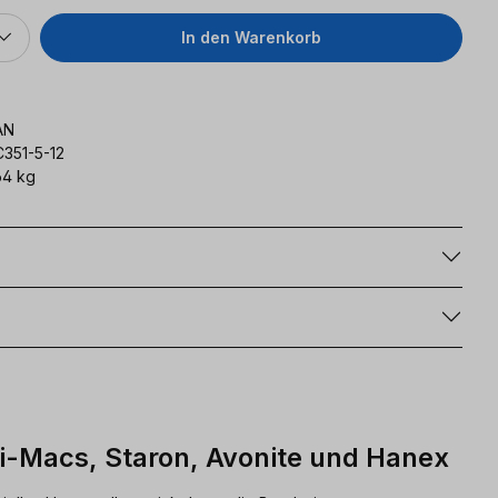
In den Warenkorb
AN
C351-5-12
64 kg
g
Hi-Macs, Staron, Avonite und Hanex