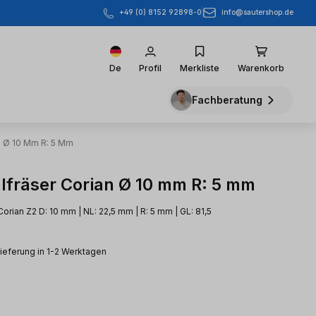
info@sautershop.de
+49 (0) 8152 92898-0
De
Profil
Merkliste
Warenkorb
Fachberatung
n Ø 10 Mm R: 5 Mm
lfräser Corian Ø 10 mm R: 5 mm
orian Z2 D: 10 mm | NL: 22,5 mm | R: 5 mm | GL: 81,5
Lieferung in 1-2 Werktagen
eis: