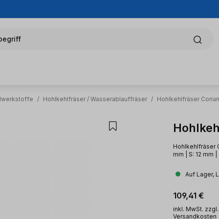
egriff
alwerkstoffe
/
Hohlkehlfräser / Wasserablauffräser
/
Hohlkehlfräser Coria
Hohlkeh
Hohlkehlfräser C
mm | S: 12 mm |
Auf Lager, 
Regulärer Pr
109,41 €
inkl. MwSt. zzgl.
Versandkosten