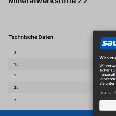
Mineralwerkstoffe Z2
Technische Daten
D
NL
R
GL
S