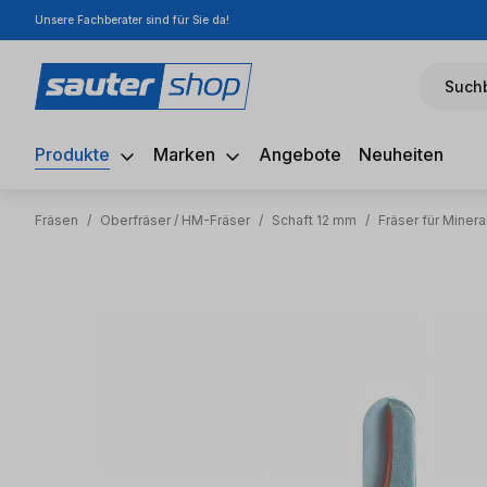
Unsere Fachberater sind für Sie da!
m Hauptinhalt springen
Zur Suche springen
Zur Hauptnavigation springen
Suchb
Produkte
Marken
Angebote
Neuheiten
Fräsen
/
Oberfräser / HM-Fräser
/
Schaft 12 mm
/
Fräser für Miner
Bildergalerie überspringen