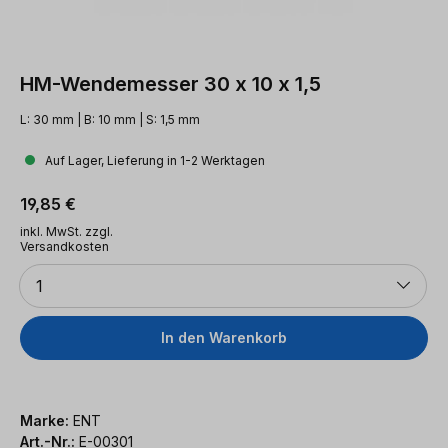
HM-Wendemesser 30 x 10 x 1,5
L: 30 mm | B: 10 mm | S: 1,5 mm
Auf Lager, Lieferung in 1-2 Werktagen
Regulärer Preis:
19,85 €
inkl. MwSt. zzgl.
Versandkosten
Anzahl
1
In den Warenkorb
Marke:
ENT
Art.-Nr.:
E-00301