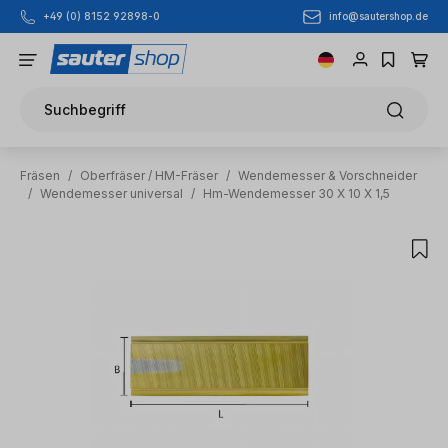
info@sautershop.de
+49 (0) 8152 92898-0
Zum Hauptinhalt springen
Suchbegriff
Fräsen
/
Oberfräser / HM-Fräser
/
Wendemesser & Vorschneider
/
Wendemesser universal
/
Hm-Wendemesser 30 X 10 X 1,5
Bildergalerie überspringen