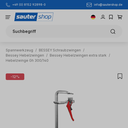
info@sautershop.de
+49 (0) 8152 92898-0
Zum Hauptinhalt springen
Suchbegriff
Spannwerkzeug
/
BESSEY Schraubzwingen
/
Bessey Hebelzwingen
/
Bessey Hebelzwingen extra stark
/
Hebelzwinge Gh 300/140
Bildergalerie überspringen
-12%