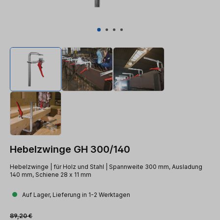
Hebelzwinge GH 300/140
Hebelzwinge | für Holz und Stahl | Spannweite 300 mm, Ausladung
140 mm, Schiene 28 x 11 mm
Auf Lager, Lieferung in 1-2 Werktagen
Verkaufspreis:
Regulärer Preis:
89,20 €