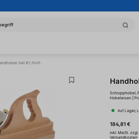
egriff
andhobel-Set #1, Profi
Handhob
Schrupphobel, 
Hobeleisen | Pr
Auf Lager, 
Regulärer Pr
184,81 €
inkl. MwSt. zzgl.
Versandkosten