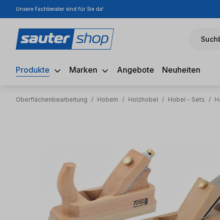
Unsere Fachberater sind für Sie da!
m Hauptinhalt springen
Zur Suche springen
Zur Hauptnavigation springen
Suchb
Produkte
Marken
Angebote
Neuheiten
Oberflächenbearbeitung
/
Hobeln
/
Holzhobel
/
Hobel - Sets
/
H
Bildergalerie überspringen