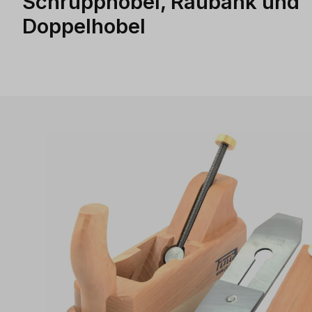
Schrupphobel, Raubank und
Doppelhobel