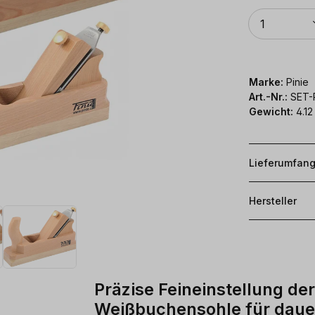
Anzahl
1
Marke:
Pinie
Art.-Nr.:
SET-
Gewicht:
4.12
Lieferumfan
Hersteller
Präzise Feineinstellung d
Weißbuchensohle für dauer