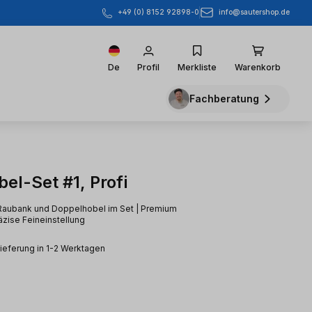
info@sautershop.de
+49 (0) 8152 92898-0
De
Profil
Merkliste
Warenkorb
Fachberatung
el-Set #1, Profi
Raubank und Doppelhobel im Set | Premium
äzise Feineinstellung
Lieferung in 1-2 Werktagen
eis: