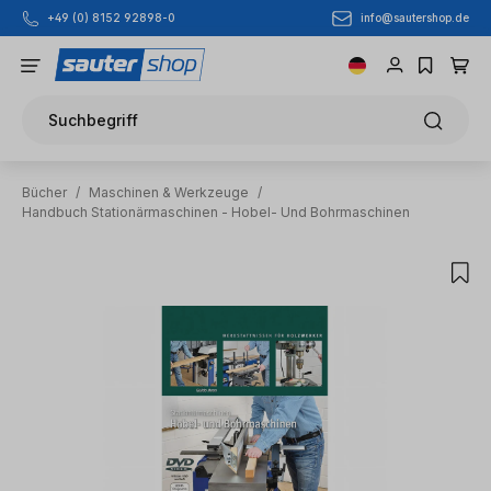
info@sautershop.de
+49 (0) 8152 92898-0
Zum Hauptinhalt springen
Suchbegriff
Bücher
/
Maschinen & Werkzeuge
/
Handbuch Stationärmaschinen - Hobel- Und Bohrmaschinen
Bildergalerie überspringen