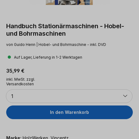
Handbuch Stationärmaschinen - Hobel-
und Bohrmaschinen
von Guido Henn | Hobel- und Bohrmaschine - inkl. DVD
Auf Lager, Lieferung in 1-2 Werktagen
Regulärer Preis:
35,99 €
inkl. MwSt. zzgl.
Versandkosten
Anzahl
1
In den Warenkorb
Marke:
HolzWerken, Vincentz