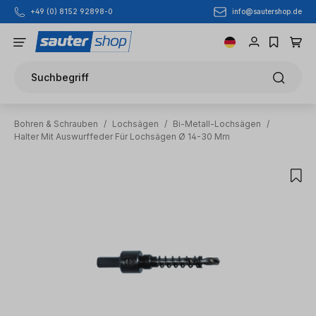
info@sautershop.de
+49 (0) 8152 92898-0
Zum Hauptinhalt springen
Suchbegriff
Bohren & Schrauben
/
Lochsägen
/
Bi-Metall-Lochsägen
/
Halter Mit Auswurffeder Für Lochsägen Ø 14-30 Mm
Bildergalerie überspringen