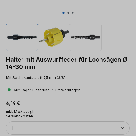
Halter mit Auswurffeder für Lochsägen Ø
14-30 mm
Mit Sechskantschaft 9,5 mm (3/8")
Auf Lager, Lieferung in 1-2 Werktagen
Regulärer Preis:
6,14 €
inkl. MwSt. zzgl.
Versandkosten
Anzahl
1