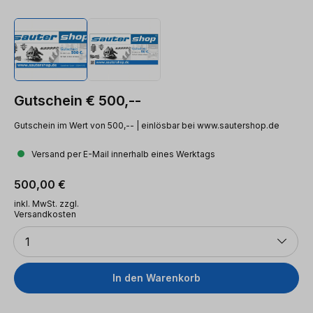
Gutschein € 500,--
Gutschein im Wert von 500,-- | einlösbar bei www.sautershop.de
Versand per E-Mail innerhalb eines Werktags
Regulärer Preis:
500,00 €
inkl. MwSt. zzgl.
Versandkosten
Anzahl
1
In den Warenkorb