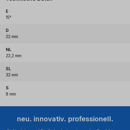
E
15°
D
22 mm
NL
22,2 mm
SL
32 mm
S
8 mm
neu. innovativ. professionell.