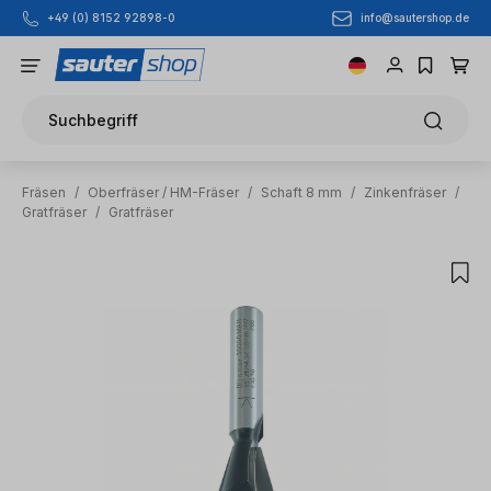
info@sautershop.de
+49 (0) 8152 92898-0
Zum Hauptinhalt springen
Suchbegriff
Fräsen
/
Oberfräser / HM-Fräser
/
Schaft 8 mm
/
Zinkenfräser
/
Gratfräser
/
Gratfräser
Bildergalerie überspringen