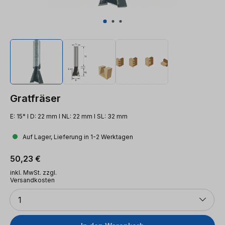
Gratfräser
E: 15° l D: 22 mm l NL: 22 mm l SL: 32 mm
Auf Lager, Lieferung in 1-2 Werktagen
Regulärer Preis:
50,23 €
inkl. MwSt. zzgl.
Versandkosten
Anzahl
1