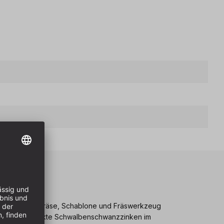
eile
em aus Oberfräse, Schablone und Fräswerkzeug
ene und verdeckte Schwalbenschwanzzinken im