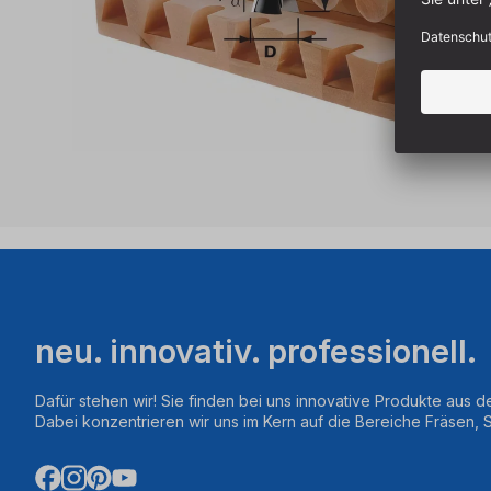
neu. innovativ. professionell.
Dafür stehen wir! Sie finden bei uns innovative Produkte aus d
Dabei konzentrieren wir uns im Kern auf die Bereiche Fräsen,