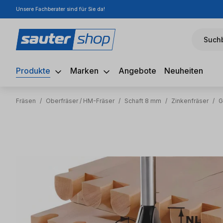
Unsere Fachberater sind für Sie da!
m Hauptinhalt springen
Zur Suche springen
Zur Hauptnavigation springen
Suchb
Produkte
Marken
Angebote
Neuheiten
Fräsen
/
Oberfräser / HM-Fräser
/
Schaft 8 mm
/
Zinkenfräser
/
G
Bildergalerie überspringen