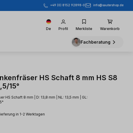
info@sautershop.de
+49 (0) 8152 92898-0
De
Profil
Merkliste
Warenkorb
Fachberatung
inkenfräser HS Schaft 8 mm HS S8
,5/15°
ser HS Schaft 8 mm | D: 13,8 mm | NL: 13,5 mm | GL:
15°
Lieferung in 1-2 Werktagen
eis: