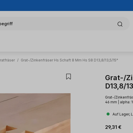
egriff
ratfräser
/
Grat-/Zinkenfräser Hs Schaft 8 Mm Hs S8 D13,8/13,5/15°
Grat-/Z
D13,8/13
Grat-/Zinkenfrä
46 mm | alpha: 
Auf Lager, 
Regulärer Pr
29,31 €