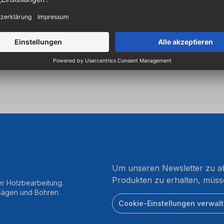
Handumdrehen.
Für halbverdeckte Schwalb
HS Fräser sind ideal für das
Zum Herstellen einer halb
Um unseren Newsletter zu ab
Produkten zu erhalten, müss
er Holzbearbeitung.
 Sägen und Bohren.
Cookie-Einstellungen verwal