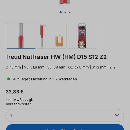
freud Nutfräser HW (HM) D15 S12 Z2
D: 15 mm | NL: 31,8 mm | SL: 38 mm | GL: 69,8 mm | S: 12 mm | Z: 2
Auf Lager, Lieferung in 1-2 Werktagen
Regulärer Preis:
33,83 €
inkl. MwSt. zzgl.
Versandkosten
Anzahl
1