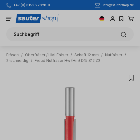
info@sautershop.de
+49 (0) 8152 92898-0
Zum Hauptinhalt springen
Suchbegriff
Fräsen
/
Oberfräser / HM-Fräser
/
Schaft 12 mm
/
Nutfräser
/
2-schneidig
/
Freud Nutfräser Hw (Hm) D15 S12 Z2
Bildergalerie überspringen