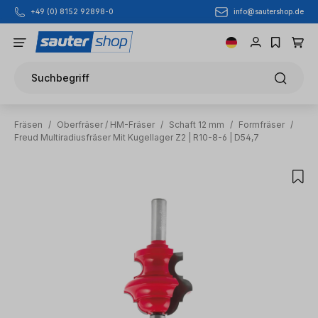
info@sautershop.de
+49 (0) 8152 92898-0
Zum Hauptinhalt springen
Suchbegriff
Fräsen
/
Oberfräser / HM-Fräser
/
Schaft 12 mm
/
Formfräser
/
Freud Multiradiusfräser Mit Kugellager Z2 | R10-8-6 | D54,7
Bildergalerie überspringen