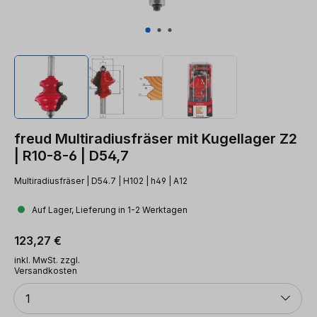
freud Multiradiusfräser mit Kugellager Z2
| R10-8-6 | D54,7
Multiradiusfräser | D54.7 | H102 | h49 | A12
Auf Lager, Lieferung in 1-2 Werktagen
Regulärer Preis:
123,27 €
inkl. MwSt. zzgl.
Versandkosten
Anzahl
1