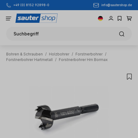
info@sautershop.de
+49 (0) 8152 92898-0
Zum Hauptinhalt springen
Suchbegriff
Bohren & Schrauben
/
Holzbohrer
/
Forstnerbohrer
/
Forstnerbohrer Hartmetall
/
Forstnerbohrer Hm Bormax
Bildergalerie überspringen