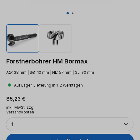
Forstnerbohrer HM Bormax
AØ: 38 mm | SØ: 10 mm | NL: 57 mm | GL: 90 mm
Auf Lager, Lieferung in 1-2 Werktagen
Regulärer Preis:
85,23 €
inkl. MwSt. zzgl.
Versandkosten
Anzahl
1