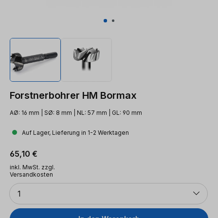
Forstnerbohrer HM Bormax
AØ: 16 mm | SØ: 8 mm | NL: 57 mm | GL: 90 mm
Auf Lager, Lieferung in 1-2 Werktagen
Regulärer Preis:
65,10 €
inkl. MwSt. zzgl.
Versandkosten
Anzahl
1