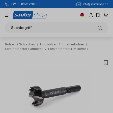
info@sautershop.de
+49 (0) 8152 92898-0
Zum Hauptinhalt springen
Suchbegriff
Bohren & Schrauben
/
Holzbohrer
/
Forstnerbohrer
/
Forstnerbohrer Hartmetall
/
Forstnerbohrer Hm Bormax
Bildergalerie überspringen