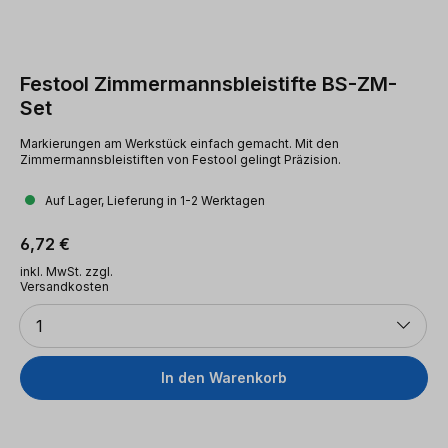
Festool Zimmermannsbleistifte BS-ZM-
Set
Markierungen am Werkstück einfach gemacht. Mit den
Zimmermannsbleistiften von Festool gelingt Präzision.
Auf Lager, Lieferung in 1-2 Werktagen
Regulärer Preis:
6,72 €
inkl. MwSt. zzgl.
Versandkosten
Anzahl
1
In den Warenkorb