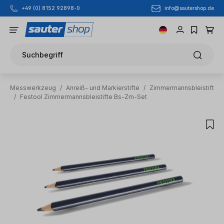
info@sautershop.de
+49 (0) 8152 92898-0
Zum Hauptinhalt springen
Suchbegriff
Messwerkzeug
/
Anreiß- und Markierstifte
/
Zimmermannsbleistift
/
Festool Zimmermannsbleistifte Bs-Zm-Set
Bildergalerie überspringen