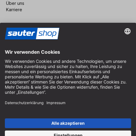
Über uns
Karriere
Vertrag widerrufen
Impressum
AGB
Datenschutz
Cookie-Einstellungen
© 2026 sauter GmbH
inkl. MwSt. / exkl. Versandkosten
* kostenloser Versand ab 150 Euro Bestellwert innerhalb
Deutschlands für die Standard-Paketgrößen - ausgenommen
Sperrgut und Fracht
In Abh. des Lieferlandes kann die MwSt. an der Kasse variieren.