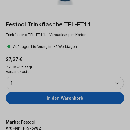
Festool Trinkflasche TFL-FT1 1L
Trinkflasche TFL-FT1 1L | Verpackung im Karton
Auf Lager, Lieferung in 1-2 Werktagen
Regulärer Preis:
27,27 €
inkl. MwSt. zzgl.
Versandkosten
Anzahl
1
In den Warenkorb
Marke:
Festool
Art.-Nr.:
F-576982