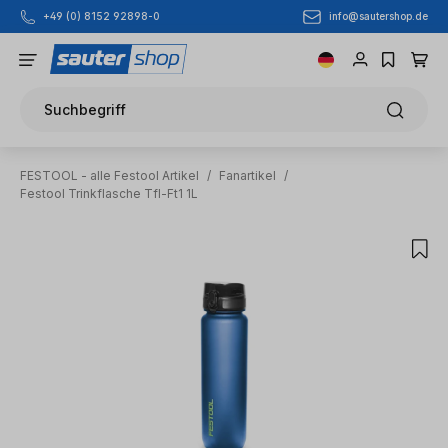
info@sautershop.de
+49 (0) 8152 92898-0
Zum Hauptinhalt springen
Suchbegriff
FESTOOL - alle Festool Artikel
/
Fanartikel
/
Festool Trinkflasche Tfl-Ft1 1L
Bildergalerie überspringen