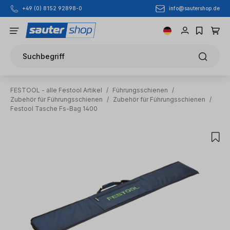
info@sautershop.de
+49 (0) 8152 92898-0
Zum Hauptinhalt springen
Suchbegriff
FESTOOL - alle Festool Artikel
/
Führungsschienen
/
Zubehör für Führungsschienen
/
Zubehör für Führungsschienen
/
Festool Tasche Fs-Bag 1400
Bildergalerie überspringen