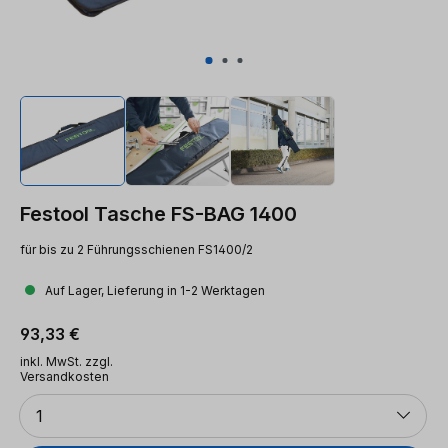
Festool Tasche FS-BAG 1400
für bis zu 2 Führungsschienen FS1400/2
Auf Lager, Lieferung in 1-2 Werktagen
Regulärer Preis:
93,33 €
inkl. MwSt. zzgl.
Versandkosten
Anzahl
1