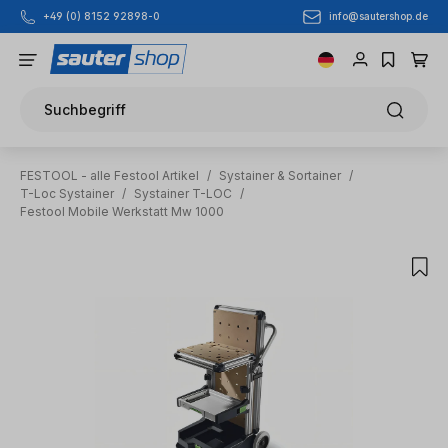
info@sautershop.de
+49 (0) 8152 92898-0
Zum Hauptinhalt springen
Suchbegriff
FESTOOL - alle Festool Artikel
/
Systainer & Sortainer
/
T-Loc Systainer
/
Systainer T-LOC
/
Festool Mobile Werkstatt Mw 1000
Bildergalerie überspringen