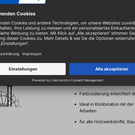
W
Eigenschaften & Vort
Wechselzahn Kreissägeblatt 
Sägezähne gefertigt aus hoc
gute Schnittqualität
Dank Wechselzahn und mitte
Längs- als auch für Quersch
Farbcodierung erleichtert d
Ideal in Kombination mit de
Arbeiten
für alle Holzwerkstoffe, Baus