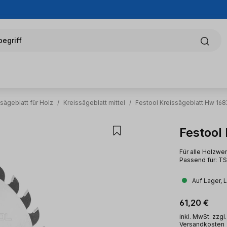
egriff
sägeblatt für Holz
/
Kreissägeblatt mittel
/
Festool Kreissägeblatt Hw 16
Festool
Für alle Holzwer
Passend für: T
Auf Lager, 
Regulärer Pr
61,20 €
inkl. MwSt. zzgl.
Versandkosten