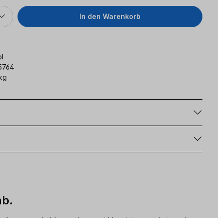
In den Warenkorb
l
5764
kg
g
ab.