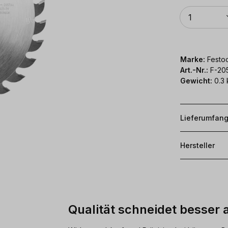
Anzahl
1
Marke:
Festoo
Art.-Nr.:
F-20
Gewicht:
0.3 
Lieferumfan
Hersteller
Qualität schneidet besser 