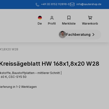
info@sautershop.de
+49 (0) 8152 92898-0
De
Profil
Merkliste
Warenkorb
Fachberatung
8X1,8X20 W28
 Kreissägeblatt HW 168x1,8x20 W28
kstoffe, Baustoffplatten – mittlerer Schnitt |
S 60 K, CSC-SYS 50
Lieferung in 1-2 Werktagen
eis: