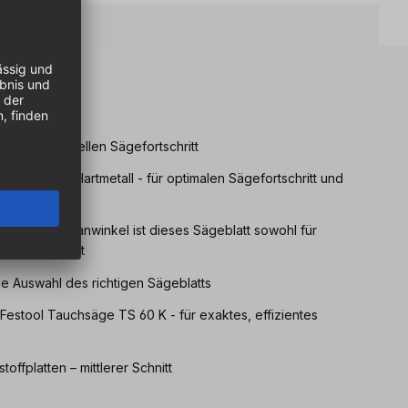
eile
für die schnellen Sägefortschritt
hwertigem Hartmetall - für optimalen Sägefortschritt und
lstarkem Spanwinkel ist dieses Sägeblatt sowohl für
nitte geeignet
ie Auswahl des richtigen Sägeblatts
r Festool Tauchsäge TS 60 K - für exaktes, effizientes
toffplatten – mittlerer Schnitt