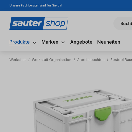
Unsere Fachberater sind für Sie da!
m Hauptinhalt springen
Zur Suche springen
Zur Hauptnavigation springen
Suchb
Produkte
Marken
Angebote
Neuheiten
Werkstatt
/
Werkstatt Organisation
/
Arbeitsleuchten
/
Festool Baus
Bildergalerie überspringen