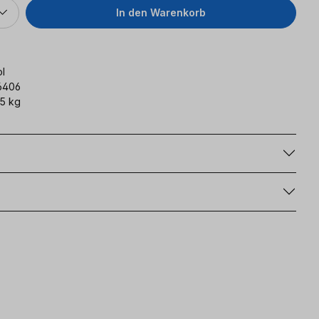
In den Warenkorb
l
6406
5 kg
g