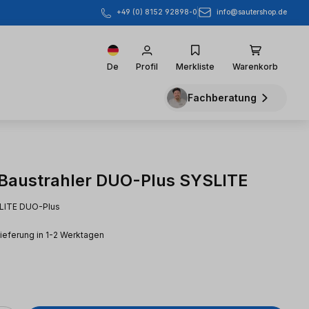
info@sautershop.de
+49 (0) 8152 92898-0
De
Profil
Merkliste
Warenkorb
Fachberatung
 Baustrahler DUO-Plus SYSLITE
SLITE DUO-Plus
Lieferung in 1-2 Werktagen
eis: