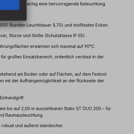
 erzielt großflächig eine hervorragende Beleuchtung.
be (5000 K).
0.000 Stunden Leuchtdauer (L70) und stoßfesten Ecken.
er, Stürze und Stöße (Schutzklasse IP 55).
rührungsflächen erwärmen sich maximal auf 90°C.
für großen Einsatzbereich, ordentlich verstaut in der
t: stehend am Boden oder auf Flächen, auf dem Festool
ken mit der Aufhängemöglichkeit an der Rückseite der
Einhandgriff.
dem bis auf 2,00 m ausziehbaren Stativ ST DUO 200 – für
 und Raumausleuchtung.
robust und äußerst standsicher.