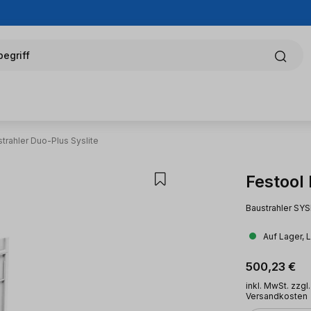
egriff
trahler Duo-Plus Syslite
Festool
Baustrahler SY
Auf Lager, 
Regulärer Pr
500,23 €
inkl. MwSt. zzgl.
Versandkosten