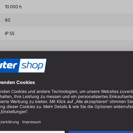
10.000 h
80
IP 55
3,4 kg
8.000/-lm
Netz
Eigenschaften & Vort
Einzigartige LED Anordnung