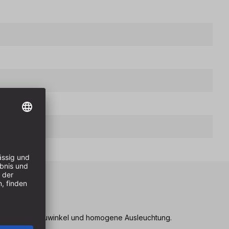
eile
 für 180° Streuwinkel und homogene Ausleuchtung.