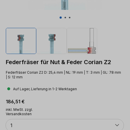
Federfräser für Nut & Feder Corian Z2
Federfräser Corian Z2 D: 25,4 mm | NL: 19 mm | T: 3 mm | GL: 78 mm
| S: 12 mm
Auf Lager, Lieferung in 1-2 Werktagen
Regulärer Preis:
186,51 €
inkl. MwSt. zzgl.
Versandkosten
Anzahl
1