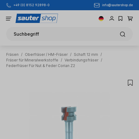
info@sautershop.de
+49 (0) 8152 92898-0
Zum Hauptinhalt springen
Suchbegriff
Fräsen
/
Oberfräser / HM-Fräser
/
Schaft 12 mm
/
Fräser für Mineralwerkstoffe
/
Verbindungsfräser
/
Federfräser Für Nut & Feder Corian Z2
Bildergalerie überspringen