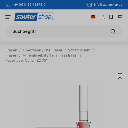
info@sautershop.de
+49 (0) 8152 92898-0
Zum Hauptinhalt springen
Suchbegriff
Fräsen
/
Oberfräser / HM-Fräser
/
Schaft 12 mm
/
Fräser für Mineralwerkstoffe
/
Fasefräser
/
Fasefräser Corian Z2 75°
Bildergalerie überspringen