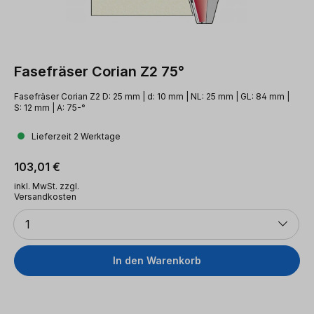
Fasefräser Corian Z2 75°
Fasefräser Corian Z2 D: 25 mm | d: 10 mm | NL: 25 mm | GL: 84 mm |
S: 12 mm | A: 75-°
Lieferzeit 2 Werktage
Regulärer Preis:
103,01 €
inkl. MwSt. zzgl.
Versandkosten
Anzahl
1
In den Warenkorb