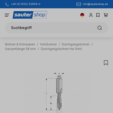
info@sautershop.de
+49 (0) 8152 92898-0
Zum Hauptinhalt springen
Suchbegriff
Bohren & Schrauben
/
Holzbohrer
/
Durchgangsbohrer
/
Gesamtlänge 58 mm
/
Durchgangsbohrer Hw (Hm)
Bildergalerie überspringen