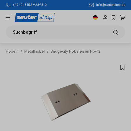
info@sautershop.de
+49 (0) 8152 92898-0
Zum Hauptinhalt springen
Suchbegriff
Hobeln
/
Metallhobel
/
Bridgecity Hobeleisen Hp-12
Bildergalerie überspringen