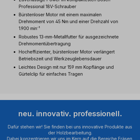
Professional 18V-Schrauber
Bürstenloser Motor mit einem maximalen
Drehmoment von 45 Nm und einer Drehzahl von
1.900 min⁻¹
Robustes 13-mm-Metallfutter für ausgezeichnete
Drehmomentübertragung
Hocheffizienter, bürstenloser Motor verlängert
Betriebszeit und Werkzeuglebensdauer
Leichtes Design mit nur 159 mm Kopflänge und
Gürtelclip für einfaches Tragen
neu. innovativ. professionell.
Dafür stehen wir! Sie finden bei uns innovative Produkte aus
der Holzbearbeitung.
Dabei konzentrieren wir uns im Kern auf die Bereiche Fräsen,