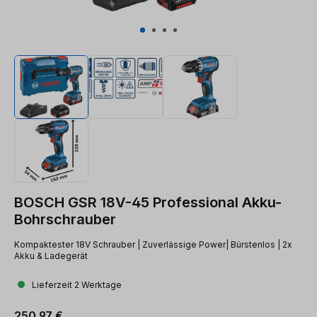
BOSCH GSR 18V-45 Professional Akku-
Bohrschrauber
Kompaktester 18V Schrauber | Zuverlässige Power| Bürstenlos | 2x
Akku & Ladegerät
Lieferzeit 2 Werktage
Regulärer Preis:
250,97 €