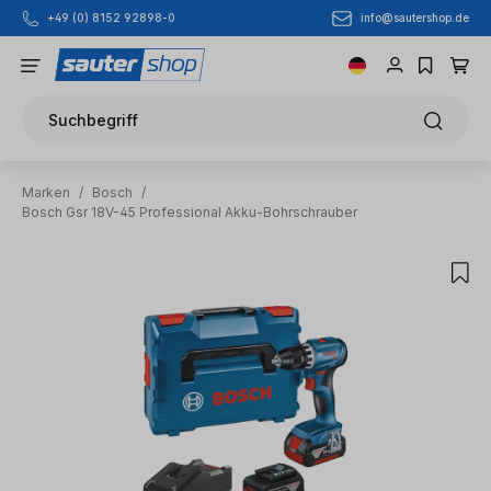
info@sautershop.de
+49 (0) 8152 92898-0
Zum Hauptinhalt springen
Suchbegriff
Marken
/
Bosch
/
Bosch Gsr 18V-45 Professional Akku-Bohrschrauber
Bildergalerie überspringen