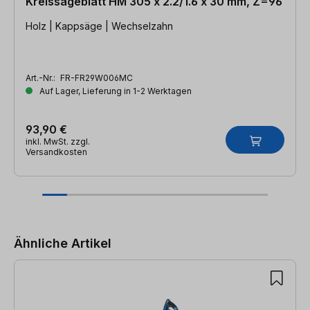
Kreissägeblatt HM 305 x 2.2/1.6 x 30 mm, Z=96
Holz | Kappsäge | Wechselzahn
Art.-Nr.:
FR-FR29W006MC
Auf Lager, Lieferung in 1-2 Werktagen
93,90 €
inkl. MwSt. zzgl.
Versandkosten
Produktgalerie überspringen
Ähnliche Artikel