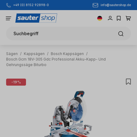
info@sautershop.de
+49 (0) 8152 92898-0
Zum Hauptinhalt springen
Suchbegriff
Sägen
/
Kappsägen
/
Bosch Kappsägen
/
Bosch Gcm 18V-305 Gdc Professional Akku-Kapp- Und
Gehrungssäge Biturbo
Bildergalerie überspringen
-19%