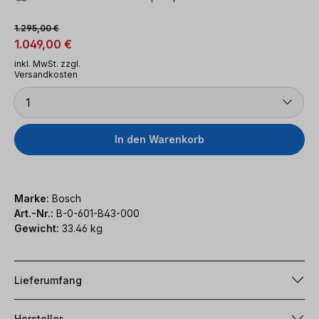
Verkaufspreis:
Regulärer Preis:
1.295,00 €
1.049,00 €
inkl. MwSt. zzgl.
Versandkosten
Anzahl
1
In den Warenkorb
Marke:
Bosch
Art.-Nr.:
B-0-601-B43-000
Gewicht:
33.46 kg
Lieferumfang
Hersteller