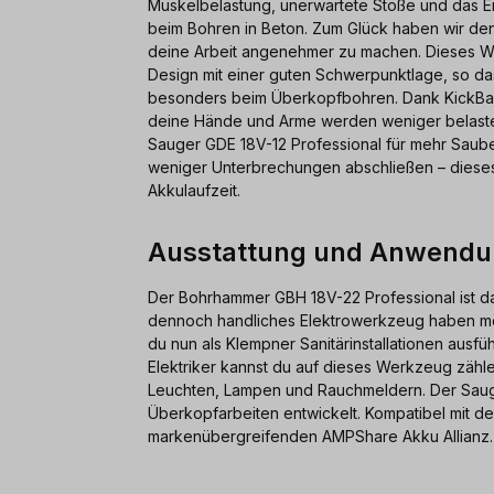
Muskelbelastung, unerwartete Stöße und das E
beim Bohren in Beton. Zum Glück haben wir de
deine Arbeit angenehmer zu machen. Dieses W
Design mit einer guten Schwerpunktlage, so das
besonders beim Überkopfbohren. Dank KickBack 
deine Hände und Arme werden weniger belastet
Sauger GDE 18V-12 Professional für mehr Sauber
weniger Unterbrechungen abschließen – dieses 
Akkulaufzeit.
Ausstattung und Anwend
Der Bohrhammer GBH 18V-22 Professional ist d
dennoch handliches Elektrowerkzeug haben möc
du nun als Klempner Sanitärinstallationen ausfü
Elektriker kannst du auf dieses Werkzeug zäh
Leuchten, Lampen und Rauchmeldern. Der Sauger
Überkopfarbeiten entwickelt. Kompatibel mit d
markenübergreifenden AMPShare Akku Allianz.