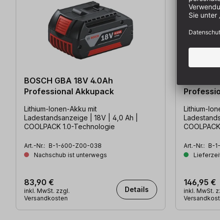
BOSCH GBA 18V 4.0Ah
BOSCH P
Professional Akkupack
Professi
Lithium-Ionen-Akku mit
Lithium-Ion
Ladestandsanzeige | 18V | 4,0 Ah |
Ladestands
COOLPACK 1.0-Technologie
COOLPACK 
Art.-Nr.:
B-1-600-Z00-038
Art.-Nr.:
B-1
Nachschub ist unterwegs
Lieferzei
83,90 €
146,95 €
Details
inkl. MwSt. zzgl.
inkl. MwSt. z
Versandkosten
Versandkos