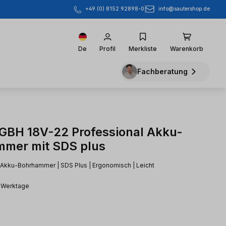
info@sautershop.de
+49 (0) 8152 92898-0
De
Profil
Merkliste
Warenkorb
Fachberatung
BH 18V-22 Professional Akku-
mer mit SDS plus
Akku-Bohrhammer | SDS Plus | Ergonomisch | Leicht
2 Werktage
eis: