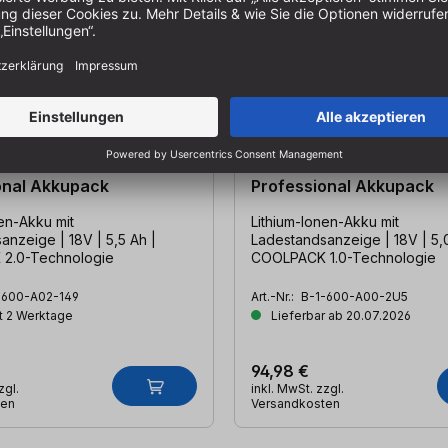
roCORE18V 5.5Ah
BOSCH GBA 18V 5.0Ah
onal Akkupack
Professional Akkupack
en-Akku mit
Lithium-Ionen-Akku mit
anzeige | 18V | 5,5 Ah |
Ladestandsanzeige | 18V | 5,
2.0-Technologie
COOLPACK 1.0-Technologie
-600-A02-149
Art.-Nr.:
B-1-600-A00-2U5
t 2 Werktage
Lieferbar ab 20.07.2026
94,98 €
zgl.
inkl. MwSt. zzgl.
ten
Versandkosten