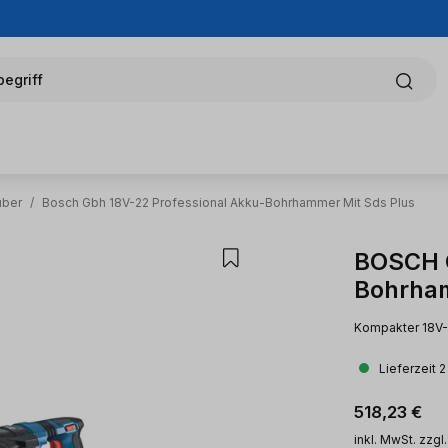
egriff
uber
/
Bosch Gbh 18V-22 Professional Akku-Bohrhammer Mit Sds Plus
BOSCH G
Bohrham
Kompakter 18V-
Lieferzeit 
Regulärer Pr
518,23 €
inkl. MwSt. zzgl.