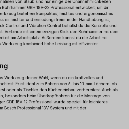
inatmen von Staub sind nur einige der Unannehmlichkeiten
n Bohrhammer GBH 18V-22 Professional entwickelt, um dir
erkzeug bietet ein kompaktes, leichtes und ergonomisches
s es leichter und ermüdungsfreier in der Handhabung ist,
Control und Vibration Control behältst du die Kontrolle und
. Verbinde mit einem einzigen Klick den Bohrhammer mit dem
keit am Arbeitsplatz. Außerdem kannst du die Arbeit mit
Werkzeug kombiniert hohe Leistung mit effizienter
ung
as Werkzeug deiner Wahl, wenn du ein kraftvolles und
htest. Er ist ideal zum Bohren von 6- bis 10-mm-Löchern, ob
hrst oder als Tischler den Kücheneinbau vorbereitest. Auch als
len, besonders beim Überkopfbohren für die Montage von
 GDE 18V-12 Professional wurde speziell für leichteres
em Bosch Professional 18V System und mit der