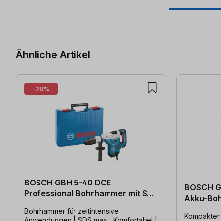
Produktgalerie überspringen
Ähnliche Artikel
-28%
BOSCH GBH 5-40 DCE
BOSCH GB
Professional Bohrhammer mit SDS
Akku-Boh
max
Bohrhammer für zeitintensive
Kompakter
Anwendungen | SDS max | Komfortabel |