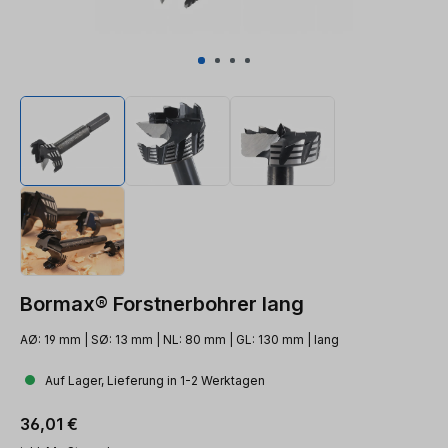
Bormax® Forstnerbohrer lang
AØ: 19 mm | SØ: 13 mm | NL: 80 mm | GL: 130 mm | lang
Auf Lager, Lieferung in 1-2 Werktagen
Regulärer Preis:
36,01 €