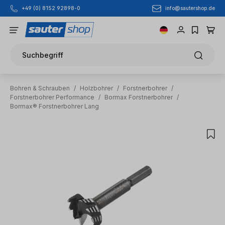
info@sautershop.de
+49 (0) 8152 92898-0
Zum Hauptinhalt springen
Suchbegriff
Bohren & Schrauben
/
Holzbohrer
/
Forstnerbohrer
/
Forstnerbohrer Performance
/
Bormax Forstnerbohrer
/
Bormax® Forstnerbohrer Lang
Bildergalerie überspringen