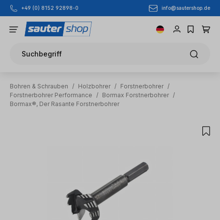
info@sautershop.de
+49 (0) 8152 92898-0
Zum Hauptinhalt springen
Suchbegriff
Bohren & Schrauben
/
Holzbohrer
/
Forstnerbohrer
/
Forstnerbohrer Performance
/
Bormax Forstnerbohrer
/
Bormax®, Der Rasante Forstnerbohrer
Bildergalerie überspringen