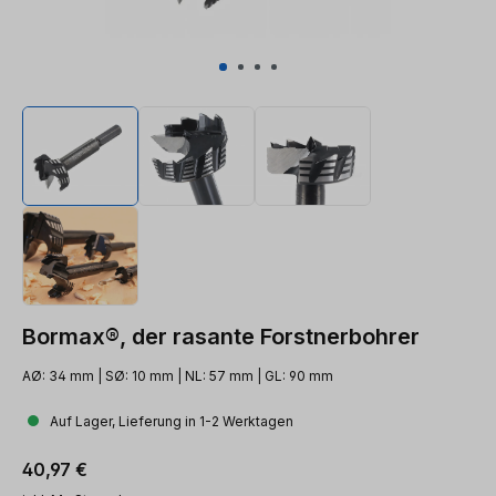
Bormax®, der rasante Forstnerbohrer
AØ: 34 mm | SØ: 10 mm | NL: 57 mm | GL: 90 mm
Auf Lager, Lieferung in 1-2 Werktagen
Regulärer Preis:
40,97 €