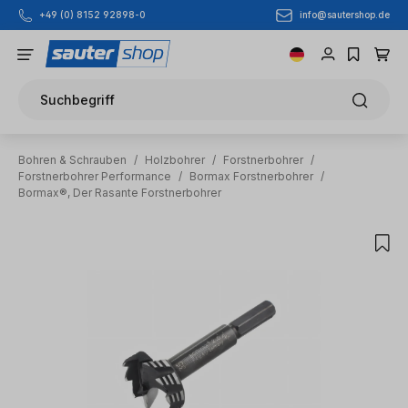
info@sautershop.de
+49 (0) 8152 92898-0
Zum Hauptinhalt springen
Suchbegriff
Bohren & Schrauben
/
Holzbohrer
/
Forstnerbohrer
/
Forstnerbohrer Performance
/
Bormax Forstnerbohrer
/
Bormax®, Der Rasante Forstnerbohrer
Bildergalerie überspringen