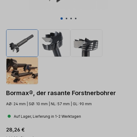
Bormax®, der rasante Forstnerbohrer
AØ: 24 mm | SØ: 10 mm | NL: 57 mm | GL: 90 mm
Auf Lager, Lieferung in 1-2 Werktagen
Regulärer Preis:
28,26 €