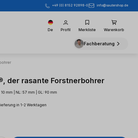
info@sautershop.de
+49 (0) 8152 92898-0
De
Profil
Merkliste
Warenkorb
Fachberatung
bohrer
, der rasante Forstnerbohrer
 10 mm | NL: 57 mm | GL: 90 mm
Lieferung in 1-2 Werktagen
eis: