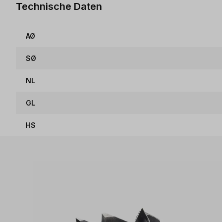
Technische Daten
AØ
SØ
NL
GL
HS