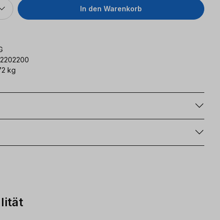
In den Warenkorb
G
62202200
72 kg
g
ität