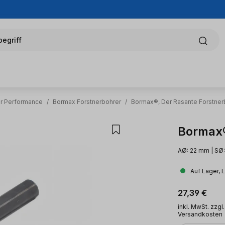
egriff
er Performance
/
Bormax Forstnerbohrer
/
Bormax®, Der Rasante Forstner
Bormax®
AØ: 22 mm | SØ:
Auf Lager, 
Regulärer Pr
27,39 €
inkl. MwSt. zzgl.
Versandkosten