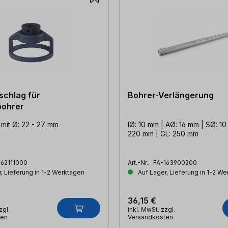
schlag für
Bohrer-Verlängerung
bohrer
 mit Ø: 22 - 27 mm
IØ: 10 mm | AØ: 16 mm | SØ: 10
220 mm | GL: 250 mm
162111000
Art.-Nr.:
FA-163900200
, Lieferung in 1-2 Werktagen
Auf Lager, Lieferung in 1-2 W
36,15 €
zgl.
inkl. MwSt. zzgl.
ten
Versandkosten