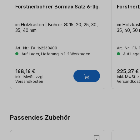
Forstnerbohrer Bormax Satz 6-tlg.
Forstnerb
im Holzkasten | Bohrer-Ø: 15, 20, 25, 30,
im Holzkast
35, 40 mm
35, 40, 50
Art.-Nr.:
FA-162260600
Art.-Nr.:
FA-
Auf Lager, Lieferung in 1-2 Werktagen
Auf Lager
168,16 €
225,37 €
inkl. MwSt. zzgl.
inkl. MwSt. z
Versandkosten
Versandkos
Produktgalerie überspringen
Passendes Zubehör