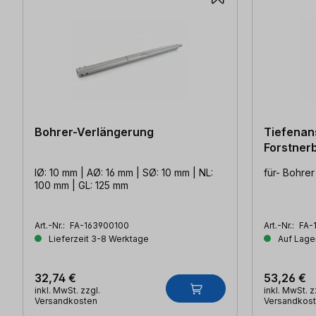
Bohrer-Verlängerung
Tiefenan
Forstner
IØ: 10 mm | AØ: 16 mm | SØ: 10 mm | NL:
für- Bohrer
100 mm | GL: 125 mm
Art.-Nr.:
FA-163900100
Art.-Nr.:
FA-
Lieferzeit 3-8 Werktage
Auf Lager
32,74 €
53,26 €
inkl. MwSt. zzgl.
inkl. MwSt. z
Versandkosten
Versandkos