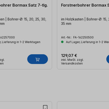
ohrer Bormax Satz 7-tlg.
Forstnerbohrer Bormax Sa
en | Bohrer-Ø: 15, 20, 25, 30,
im Holzkasten | Bohrer-Ø: 15, 
 mm
35 mm
162257000
Art.-Nr.:
FA-162250500
, Lieferung in 1-2 Werktagen
Auf Lager, Lieferung in 1-2 W
129,07 €
zgl.
inkl. MwSt. zzgl.
ten
Versandkosten