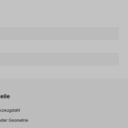
eile
rkzeugstahl
ender Geometrie