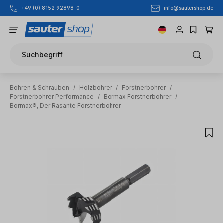
info@sautershop.de
+49 (0) 8152 92898-0
Zum Hauptinhalt springen
Suchbegriff
Bohren & Schrauben
/
Holzbohrer
/
Forstnerbohrer
/
Forstnerbohrer Performance
/
Bormax Forstnerbohrer
/
Bormax®, Der Rasante Forstnerbohrer
Bildergalerie überspringen