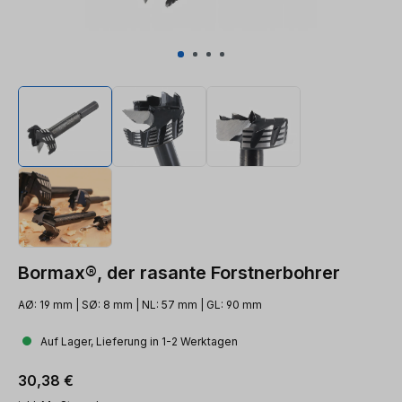
Bormax®, der rasante Forstnerbohrer
AØ: 19 mm | SØ: 8 mm | NL: 57 mm | GL: 90 mm
Auf Lager, Lieferung in 1-2 Werktagen
Regulärer Preis:
30,38 €