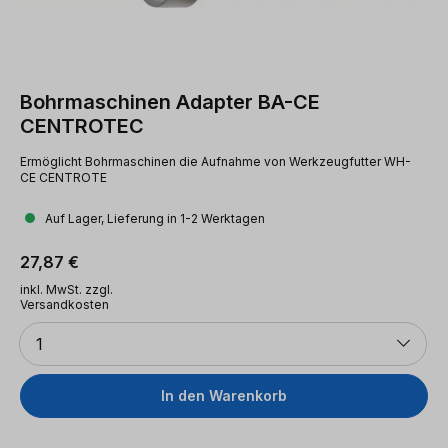
Bohrmaschinen Adapter BA-CE
CENTROTEC
Ermöglicht Bohrmaschinen die Aufnahme von Werkzeugfutter WH-
CE CENTROTE
Auf Lager, Lieferung in 1-2 Werktagen
Regulärer Preis:
27,87 €
inkl. MwSt. zzgl.
Versandkosten
Anzahl
1
In den Warenkorb