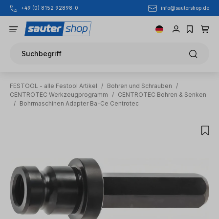
info@sautershop.de
+49 (0) 8152 92898-0
Zum Hauptinhalt springen
Suchbegriff
FESTOOL - alle Festool Artikel
/
Bohren und Schrauben
/
CENTROTEC Werkzeugprogramm
/
CENTROTEC Bohren & Senken
/
Bohrmaschinen Adapter Ba-Ce Centrotec
Bildergalerie überspringen