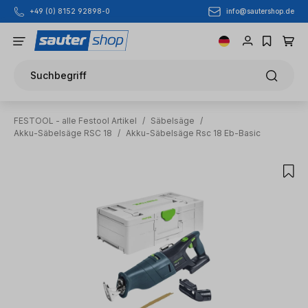
info@sautershop.de
+49 (0) 8152 92898-0
Zum Hauptinhalt springen
Suchbegriff
FESTOOL - alle Festool Artikel
/
Säbelsäge
/
Akku-Säbelsäge RSC 18
/
Akku-Säbelsäge Rsc 18 Eb-Basic
Bildergalerie überspringen