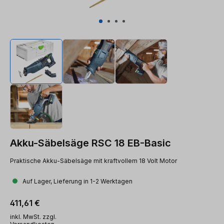
Akku-Säbelsäge RSC 18 EB-Basic
Praktische Akku-Säbelsäge mit kraftvollem 18 Volt Motor
Auf Lager, Lieferung in 1-2 Werktagen
Regulärer Preis:
411,61 €
inkl. MwSt. zzgl.