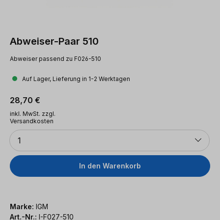
Abweiser-Paar 510
Abweiser passend zu F026-510
Auf Lager, Lieferung in 1-2 Werktagen
Regulärer Preis:
28,70 €
inkl. MwSt. zzgl.
Versandkosten
Anzahl
1
In den Warenkorb
Marke:
IGM
Art.-Nr.:
I-F027-510