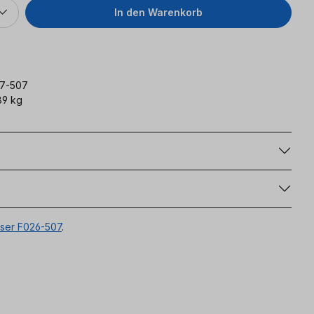
In den Warenkorb
27-507
89 kg
g
ser F026-507
.