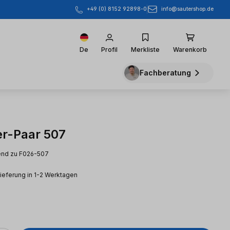
info@sautershop.de
+49 (0) 8152 92898-0
De
Profil
Merkliste
Warenkorb
Fachberatung
r-Paar 507
end zu F026-507
Lieferung in 1-2 Werktagen
eis: