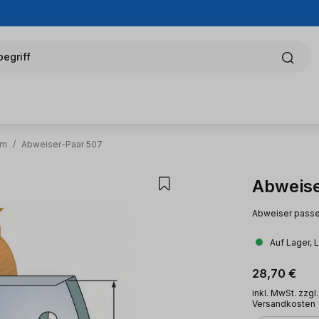
egriff
mm
/
Abweiser-Paar 507
Abweise
Abweiser pass
Auf Lager, 
Regulärer Pr
28,70 €
inkl. MwSt. zzgl.
Versandkosten