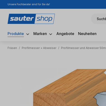
Unsere Fachberater sind für Sie da!
m Hauptinhalt springen
Zur Suche springen
Zur Hauptnavigation springen
Suchb
Produkte
Marken
Angebote
Neuheiten
Fräsen
/
Profilmesser + Abweiser
/
Profilmesser und Abweiser 50
Bildergalerie überspringen