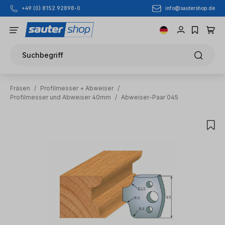
info@sautershop.de
+49 (0) 8152 92898-0
Zum Hauptinhalt springen
Suchbegriff
Fräsen
/
Profilmesser + Abweiser
/
Profilmesser und Abweiser 40mm
/
Abweiser-Paar 045
Bildergalerie überspringen