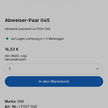
Abweiser-Paar 045
Abweiser passend zu F026-045
Auf Lager, Lieferung in 1-2 Werktagen
Regulärer Preis:
16,53 €
inkl. MwSt. zzgl.
Versandkosten
Anzahl
1
In den Warenkorb
Marke:
IGM
Art.-Nr.:
I-F027-045