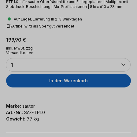
FTP1.0 - für sauter Oberfräsenlifte und Einlegeplatten | Multiplex mit
Siebdruck-Beschichtung | Alu-Profilschienen | 816 x 610 x 28 mm
Auf Lager, Lieferung in 2-3 Werktagen
Artikel wird als Sperrgut versendet
Regulärer Preis:
199,90 €
inkl. MwSt. zzgl.
Versandkosten
Anzahl
1
In den Warenkorb
Marke:
sauter
Art.-Nr.:
SA-FTP1.0
Gewicht:
9.7 kg