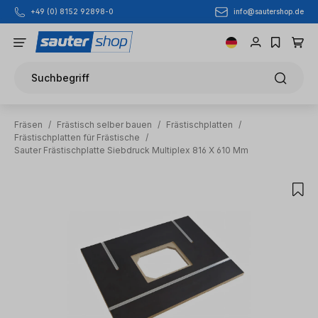
info@sautershop.de
+49 (0) 8152 92898-0
Zum Hauptinhalt springen
Suchbegriff
Fräsen
/
Frästisch selber bauen
/
Frästischplatten
/
Frästischplatten für Frästische
/
Sauter Frästischplatte Siebdruck Multiplex 816 X 610 Mm
Bildergalerie überspringen