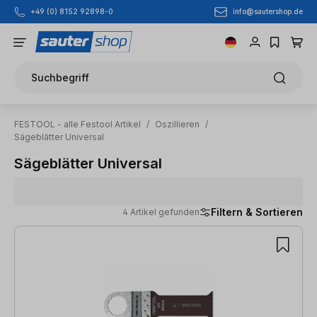
info@sautershop.de
+49 (0) 8152 92898-0
Zum Hauptinhalt springen
Suchbegriff
FESTOOL - alle Festool Artikel
/
Oszillieren
/
Sägeblätter Universal
Sägeblätter Universal
Filtern & Sortieren
4 Artikel gefunden
4 Artikel gefunden