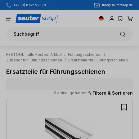
info@sautershop.de
+49 (0) 8152 92898-0
Zum Hauptinhalt springen
Suchbegriff
FESTOOL - alle Festool Artikel
/
Führungsschienen
/
Zubehör für Führungsschienen
/
Ersatzteile für Führungsschienen
Ersatzteile für Führungsschienen
Filtern & Sortieren
5 Artikel gefunden
5 Artikel gefunden