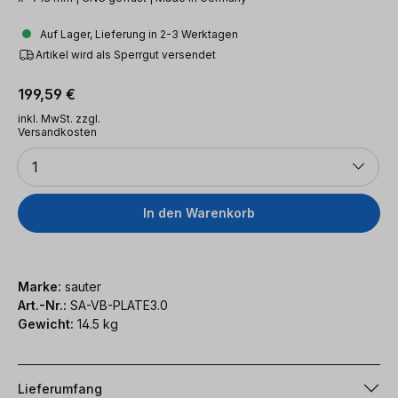
Auf Lager, Lieferung in 2-3 Werktagen
Artikel wird als Sperrgut versendet
Regulärer Preis:
199,59 €
inkl. MwSt. zzgl.
Versandkosten
Anzahl
1
In den Warenkorb
Marke:
sauter
Art.-Nr.:
SA-VB-PLATE3.0
Gewicht:
14.5 kg
Lieferumfang