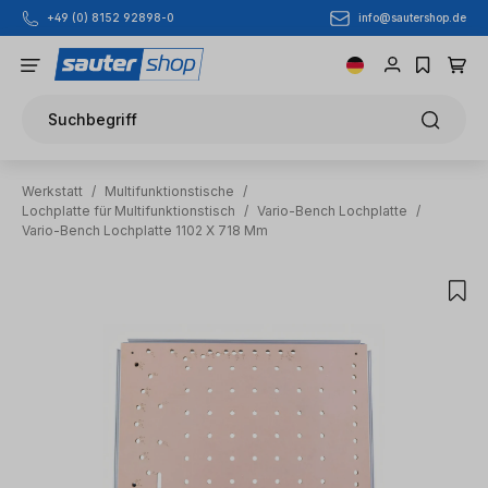
info@sautershop.de
+49 (0) 8152 92898-0
Zum Hauptinhalt springen
Suchbegriff
Werkstatt
/
Multifunktionstische
/
Lochplatte für Multifunktionstisch
/
Vario-Bench Lochplatte
/
Vario-Bench Lochplatte 1102 X 718 Mm
Bildergalerie überspringen