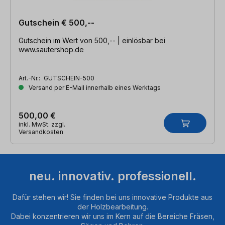
Gutschein € 500,--
Gutschein im Wert von 500,-- | einlösbar bei
www.sautershop.de
Art.-Nr.:
GUTSCHEIN-500
Versand per E-Mail innerhalb eines Werktags
500,00 €
inkl. MwSt. zzgl.
Versandkosten
neu. innovativ. professionell.
Dafür stehen wir! Sie finden bei uns innovative Produkte aus
der Holzbearbeitung.
Dabei konzentrieren wir uns im Kern auf die Bereiche Fräsen,